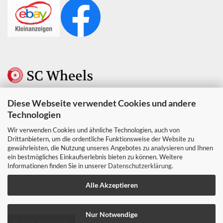
SC WHEELS
Diese Webseite verwendet Cookies und andere
Berndine Stein
Technologien
Weustenweg 10
48455 Bad Bentheim
Wir verwenden Cookies und ähnliche Technologien, auch von
Ust. Nr. DE347231328
Drittanbietern, um die ordentliche Funktionsweise der Website zu
gewährleisten, die Nutzung unseres Angebotes zu analysieren und Ihnen
Tel. & Whats app +49 152 06182827
ein bestmögliches Einkaufserlebnis bieten zu können. Weitere
Mail: info@scwheels.de
Informationen finden Sie in unserer
Datenschutzerklärung
.
telefonisch zu erreichen
Montag - Freitag 09:00 - 17:00 Uhr
Alle Akzeptieren
Offnungszeiten nur nach Terminabsprache
Nur Notwendige
Vertrag widerrufen