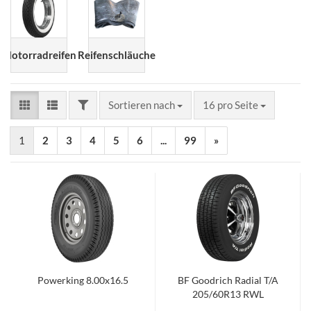
Motorradreifen
Reifenschläuche
FILTER
Sortieren nach
pro Seite
Sortieren nach
16 pro Seite
1
2
3
4
5
6
...
99
»
Powerking 8.00x16.5
BF Goodrich Radial T/A
205/60R13 RWL