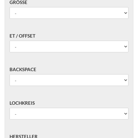
GRÖSSE
GRÖSSE
ET
ET / OFFSET
/
OFFSET
BACKSPACE
BACKSPACE
LOCHKREIS
LOCHKREIS
HERSTELLER
HERSTELLER