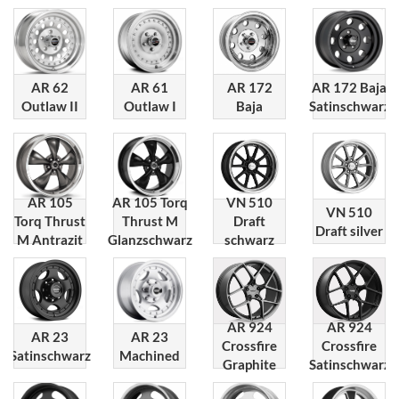
AR 62
AR 61
AR 172
AR 172 Baja
Outlaw II
Outlaw I
Baja
Satinschwarz
AR 105
AR 105 Torq
VN 510
VN 510
Torq Thrust
Thrust M
Draft
Draft silver
M Antrazit
Glanzschwarz
schwarz
AR 924
AR 924
AR 23
AR 23
Crossfire
Crossfire
Satinschwarz
Machined
Graphite
Satinschwarz