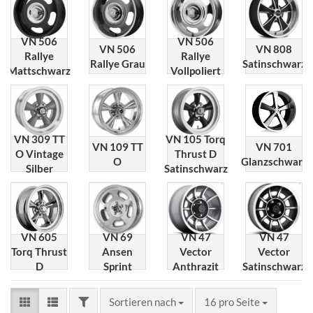
VN 506
VN 506
VN 506
VN 808
Rallye
Rallye
Rallye Grau
Satinschwarz
Mattschwarz
Vollpoliert
VN 309 TT
VN 105 Torq
VN 109 TT
VN 701
O Vintage
Thrust D
O
Glanzschwarz
Silber
Satinschwarz
VN 605
VN 69
VN 47
VN 47
Torq Thrust
Ansen
Vector
Vector
D
Sprint
Anthrazit
Satinschwarz
FILTER
Sortieren nach
pro Seite
Sortieren nach
16 pro Seite