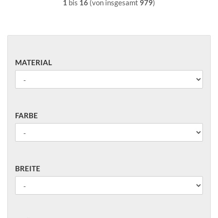
1
bis
16
(von insgesamt
979
)
MATERIAL
MATERIAL
FARBE
FARBE
BREITE
BREITE