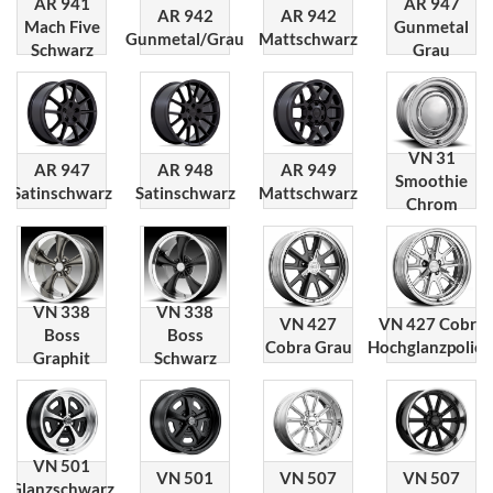
AR 941
AR 947
AR 942
AR 942
Mach Five
Gunmetal
Gunmetal/Grau
Mattschwarz
Schwarz
Grau
VN 31
AR 947
AR 948
AR 949
Smoothie
Satinschwarz
Satinschwarz
Mattschwarz
Chrom
VN 338
VN 338
VN 427
VN 427 Cobra
Boss
Boss
Cobra Grau
Hochglanzpolier
Graphit
Schwarz
VN 501
VN 501
VN 507
VN 507
Glanzschwarz