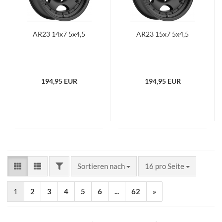
AR23 14x7 5x4,5
AR23 15x7 5x4,5
194,95 EUR
194,95 EUR
FILTER
Sortieren nach
pro Seite
Sortieren nach
16 pro Seite
1
2
3
4
5
6
...
62
»