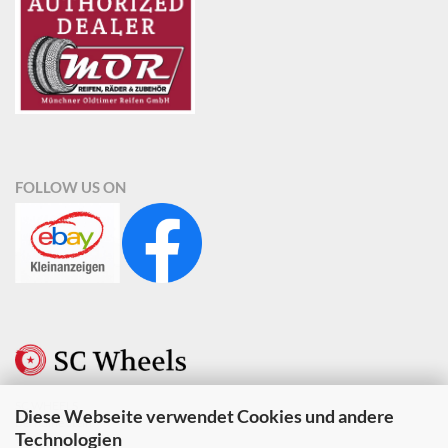
FOLLOW US ON
SC WHEELS
Diese Webseite verwendet Cookies und andere
Berndine Stein
Technologien
Weustenweg 10