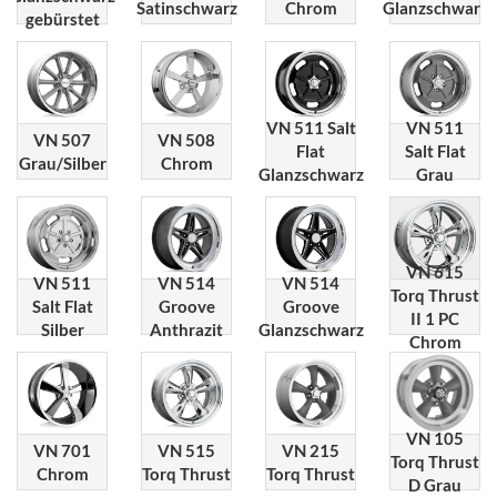
Satinschwarz
Chrom
Glanzschwarz
gebürstet
VN 511 Salt
VN 511
VN 507
VN 508
Flat
Salt Flat
Grau/Silber
Chrom
Glanzschwarz
Grau
VN 615
VN 511
VN 514
VN 514
Torq Thrust
Salt Flat
Groove
Groove
II 1 PC
Silber
Anthrazit
Glanzschwarz
Chrom
VN 105
VN 701
VN 515
VN 215
Torq Thrust
Chrom
Torq Thrust
Torq Thrust
D Grau