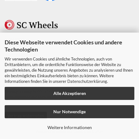
SC WHEELS
Diese Webseite verwendet Cookies und andere
Berndine Stein
Technologien
Weustenweg 10
48455 Bad Bentheim
Wir verwenden Cookies und ähnliche Technologien, auch von
Ust. Nr. DE347231328
Drittanbietern, um die ordentliche Funktionsweise der Website zu
gewährleisten, die Nutzung unseres Angebotes zu analysieren und Ihnen
Tel. & Whats app +49 152 06182827
ein bestmögliches Einkaufserlebnis bieten zu können. Weitere
Mail: info@scwheels.de
Informationen finden Sie in unserer
Datenschutzerklärung
.
telefonisch zu erreichen
Montag - Freitag 09:00 - 17:00 Uhr
Alle Akzeptieren
Offnungszeiten nur nach Terminabsprache
Nur Notwendige
Vertrag widerrufen
Weitere Informationen
Webshop erstellen
mit Gambio.de © 2026