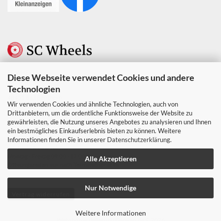
SC WHEELS
Diese Webseite verwendet Cookies und andere
Berndine Stein
Technologien
Weustenweg 10
48455 Bad Bentheim
Wir verwenden Cookies und ähnliche Technologien, auch von
Ust. Nr. DE347231328
Drittanbietern, um die ordentliche Funktionsweise der Website zu
gewährleisten, die Nutzung unseres Angebotes zu analysieren und Ihnen
Tel. & Whats app +49 152 06182827
ein bestmögliches Einkaufserlebnis bieten zu können. Weitere
Mail: info@scwheels.de
Informationen finden Sie in unserer
Datenschutzerklärung
.
telefonisch zu erreichen
Montag - Freitag 09:00 - 17:00 Uhr
Alle Akzeptieren
Offnungszeiten nur nach Terminabsprache
Nur Notwendige
Vertrag widerrufen
Weitere Informationen
Webshop erstellen
mit Gambio.de © 2026